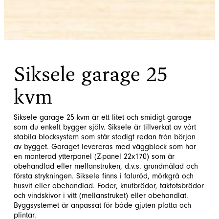
Siksele garage 25
kvm
Siksele garage 25 kvm är ett litet och smidigt garage
som du enkelt bygger själv. Siksele är tillverkat av vårt
stabila blocksystem som står stadigt redan från början
av bygget. Garaget levereras med väggblock som har
en monterad ytterpanel (Z-panel 22x170) som är
obehandlad eller mellanstruken, d.v.s. grundmålad och
första strykningen. Siksele finns i faluröd, mörkgrå och
husvit eller obehandlad. Foder, knutbrädor, takfotsbrädor
och vindskivor i vitt (mellanstruket) eller obehandlat.
Byggsystemet är anpassat för både gjuten platta och
plintar.