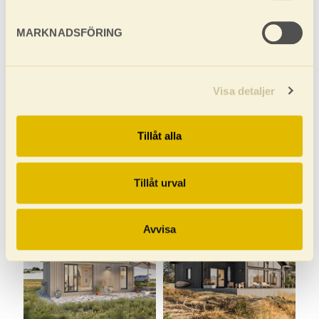
VISAR
(62)
MARKNADSFÖRING
Visa detaljer
Tillåt alla
BÄCKNÄS STUGA 15 KVM
FISKO FÖRRÅD 15 KVM
Tillåt urval
Avvisa