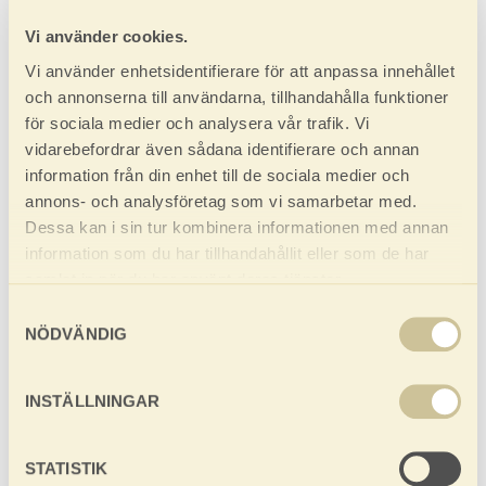
Ladda ner
Vi använder cookies.
Vi använder enhetsidentifierare för att anpassa innehållet
Produktblad
Mått- och plintritning
och annonserna till användarna, tillhandahålla funktioner
Monteringsanvisning
för sociala medier och analysera vår trafik. Vi
vidarebefordrar även sådana identifierare och annan
information från din enhet till de sociala medier och
Har du frågor?
annons- och analysföretag som vi samarbetar med.
Dessa kan i sin tur kombinera informationen med annan
0952-550 10
information som du har tillhandahållit eller som de har
E-post: fritid@baseco.se
samlat in när du har använt deras tjänster.
Samtyckesval
NÖDVÄNDIG
HUSTYP
Friggebodar
Fritidshus
Bastu
Förråd
Garage/carport
Spiketält/förgård
Utomhusprodukter
Attefallshus
STORLEK
INSTÄLLNINGAR
10-15 kvm
20-30 kvm
>30 kvm
5-9 kvm
BYGGKONSTRUKTION
Knuttimrat 70x145 mm
Blocksystem
STATISTIK
Knuttimrat 45x145 mm