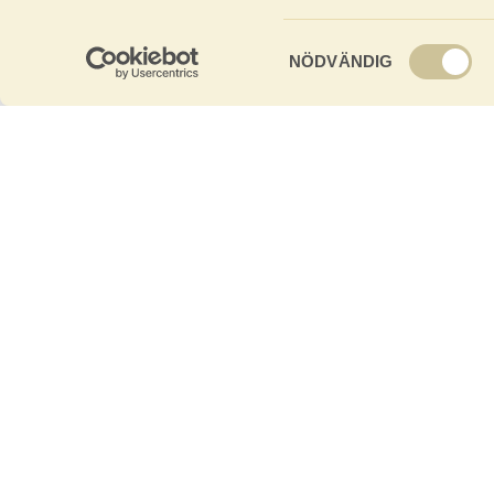
Samtyckesval
NÖDVÄNDIG
Baseco tillverkar och marknadsför golv, paneler
och stugor av absolut norrländsk kvalitet. Alla
våra produkter bygger på noggrant utvalda
råvaror och gedigen hantverkstradition.
Baseco Golv AB
Box 86 924 21 Sorsele
Org. nr:
556295-1953
Telefon
0952-550 10
E-post
info@baseco.se