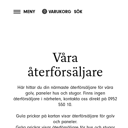
MENY
VARUKORG
SÖK
0
Våra
återförsäljare
Här hittar du din närmaste återförsäljare för våra
golv, paneler hus och stugor. Finns ingen
återförsäljare i närheten, kontakta oss direkt på 0952
550 10.
Gula prickar på kartan visar återförsäljare för golv
och paneler.
Gråa prickar visar återförsäljare för hus och stugor