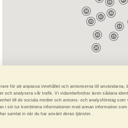
47
16
30
30
41
33
14
25
15
26
rare för att anpassa innehållet och annonserna till användarna, t
er och analysera vår trafik. Vi vidarebefordrar även sådana ident
 enhet till de sociala medier och annons- och analysföretag som 
 i sin tur kombinera informationen med annan information som
e har samlat in när du har använt deras tjänster.