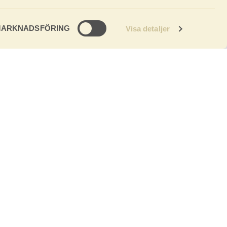
ARKNADSFÖRING
Visa detaljer
KUNDSERVICE
Facebook
Instagram
er
Leveransvillkor
Press
Köpvillkor
Integritetspolicy
Anmäl
transportskada