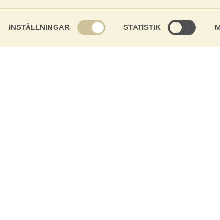
INSTÄLLNINGAR
STATISTIK
M
FAQ
BROSCHYRER
HITTA BUTIK
Hus och stugor
Golv och paneler
Golv och panel
Hus och stugor
Hus och stugor