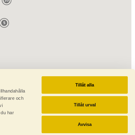
35
5
Tillåt alla
illhandahålla
ifierare och
Tillåt urval
vi
 du har
Avvisa