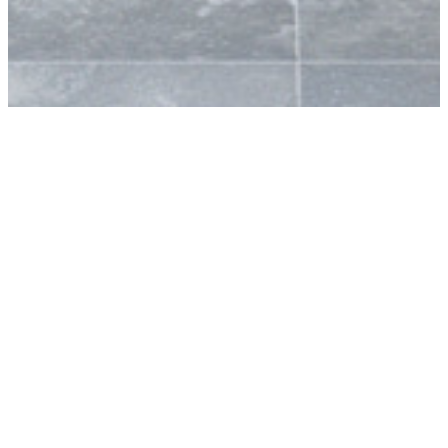
Basecos bastustugor
Våra bastustugor 7-25 kvm är rejält dimensionerade och
gjorda av den senvuxna lappländska furan, vilket gör att
de är starka och tåliga. Bastumodellerna vi erbjuder
skiljer sig åt i form såväl som funktion och varierar från
att ha skjutbara glaspartier av härdat isolerglas till stora
takutsprång. Föredrar du en bastu med relax levererar vi
den med glasdörr som skiljer av bastu- och relaxdel. Du
har även alla möjligheter att välja en snygg och
funktionell funkisbastu i modern stil. De minsta
bastustugorna passar förutom som bastustuga även som
gäststuga. Du får din bastu från Baseco som komplett