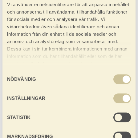
Vi använder enhetsidentifierare för att anpassa innehållet
Har du frågor?
och annonserna till användarna, tillhandahålla funktioner
för sociala medier och analysera vår trafik. Vi
0952-550 10
vidarebefordrar även sådana identifierare och annan
E-post: fritid@baseco.se
information från din enhet till de sociala medier och
annons- och analysföretag som vi samarbetar med.
Dessa kan i sin tur kombinera informationen med annan
HUSTYP
information som du har tillhandahållit eller som de har
Friggebodar
Fritidshus
Bastu
Förråd
Garage/carport
Spiketält/förgård
Utomhusprodukter
samlat in när du har använt deras tjänster.
Attefallshus
STORLEK
Samtyckesval
10-15 kvm
20-30 kvm
>30 kvm
5-9 kvm
NÖDVÄNDIG
BYGGKONSTRUKTION
Knuttimrat 70x145 mm
Blocksystem
Knuttimrat 45x145 mm
VISAR
(62)
INSTÄLLNINGAR
STATISTIK
MARKNADSFÖRING