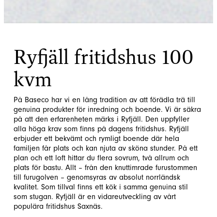
Ryfjäll fritidshus 100
kvm
På Baseco har vi en lång tradition av att förädla trä till
genuina produkter för inredning och boende. Vi är säkra
på att den erfarenheten märks i Ryfjäll. Den uppfyller
alla höga krav som finns på dagens fritidshus. Ryfjäll
erbjuder ett bekvämt och rymligt boende där hela
familjen får plats och kan njuta av sköna stunder. På ett
plan och ett loft hittar du flera sovrum, två allrum och
plats för bastu. Allt – från den knuttimrade furustommen
till furugolven – genomsyras av absolut norrländsk
kvalitet. Som tillval finns ett kök i samma genuina stil
som stugan. Ryfjäll är en vidareutveckling av vårt
populära fritidshus Saxnäs.