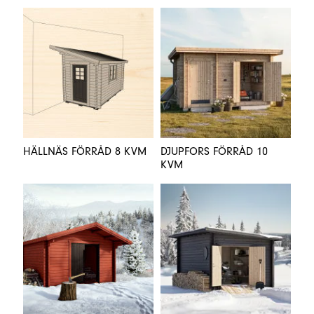
HÄLLNÄS FÖRRÅD 8 KVM
DJUPFORS FÖRRÅD 10
KVM