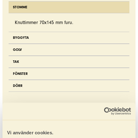
STOMME
Knuttimmer 70x145 mm furu.
BYGGYTA
GOLV
TAK
FÖNSTER
DÖRR
Ladda ner
Produktblad
Mått- och plintritning
Vi använder cookies.