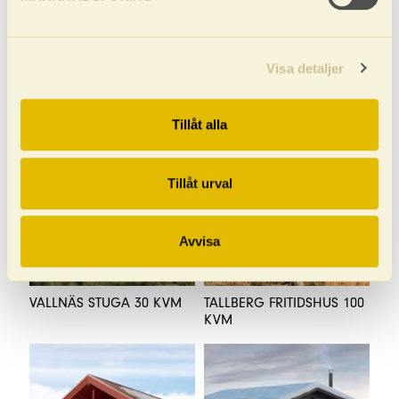
Visa detaljer
BÄCKNÄS STUGA 15 KVM
FISKO FÖRRÅD 15 KVM
Tillåt alla
Tillåt urval
Avvisa
2
3
4
5
6
1
VALLNÄS STUGA 30 KVM
TALLBERG FRITIDSHUS 100
KVM