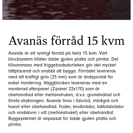
Avanäs förråd 15 kvm
Avanäs är ett rymligt förråd på hela 15 kvm. Vårt
blocksystem tillåter både gjuten platta och plintar. Det
tillsammans med friggebodsstorleken gör det mycket
lättplacerat och snabbt att bygga. Förrådet levereras
med ett kraftigt golv (25 mm) som är ändspontat för
enkel montering. Väggblocken levereras med en
monterad ytterpanel (Z-panel 22x170) som är
obehandlad eller mellanstruken, d.v.s. grundmålad och
första strykningen. Avanäs finns i faluröd, mörkgrå och
husvit eller obehandlad. Foder, knutbrädor, takfotsbrädor
och vindskivor i vitt (mellanstruket) eller obehandlat.
Byggsystemet är anpassat för både gjuten platta och
plintar.