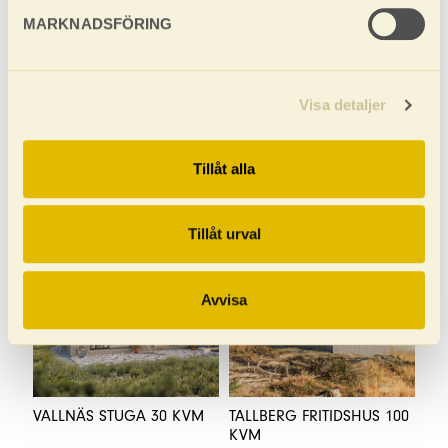
MARKNADSFÖRING
Visa detaljer
BÄCKNÄS STUGA 15 KVM
FISKO FÖRRÅD 15 KVM
Tillåt alla
Tillåt urval
Avvisa
VALLNÄS STUGA 30 KVM
TALLBERG FRITIDSHUS 100
KVM