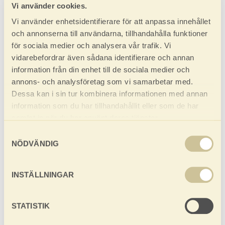
Produktblad
Vi använder cookies.
Mått- och plintritning
Vi använder enhetsidentifierare för att anpassa innehållet
Monteringsanvisning
och annonserna till användarna, tillhandahålla funktioner
för sociala medier och analysera vår trafik. Vi
Har du frågor?
vidarebefordrar även sådana identifierare och annan
information från din enhet till de sociala medier och
0952-550 10
annons- och analysföretag som vi samarbetar med.
E-post: fritid@baseco.se
Dessa kan i sin tur kombinera informationen med annan
information som du har tillhandahållit eller som de har
samlat in när du har använt deras tjänster.
HUSTYP
Samtyckesval
Friggebodar
Fritidshus
Bastu
Förråd
Garage/carport
Spiketält/förgård
Utomhusprodukter
Attefallshus
NÖDVÄNDIG
STORLEK
10-15 kvm
20-30 kvm
>30 kvm
5-9 kvm
INSTÄLLNINGAR
BYGGKONSTRUKTION
Knuttimrat 70x145 mm
Blocksystem
Knuttimrat 45x145 mm
VISAR
(62)
STATISTIK