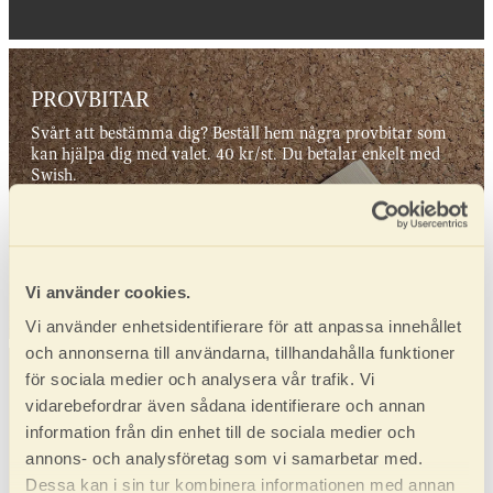
PROVBITAR
Svårt att bestämma dig? Beställ hem några provbitar som
kan hjälpa dig med valet. 40 kr/st. Du betalar enkelt med
Swish.
Beställ provbitar
Vi använder cookies.
Vi använder enhetsidentifierare för att anpassa innehållet
och annonserna till användarna, tillhandahålla funktioner
för sociala medier och analysera vår trafik. Vi
VÅRA ÅTERFÖRSÄLJARE
vidarebefordrar även sådana identifierare och annan
Här hittar du din närmaste återförsäljare. Finns ingen
information från din enhet till de sociala medier och
återförsäljare i närheten, kontakta oss direkt på 0952 550
annons- och analysföretag som vi samarbetar med.
10.
Dessa kan i sin tur kombinera informationen med annan