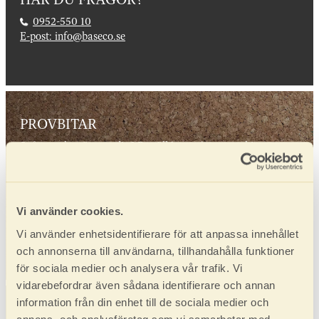
0952-550 10
E-post: info@baseco.se
PROVBITAR
Svårt att bestämma dig? Beställ hem några provbitar som
kan hjälpa dig med valet. 40 kr/st. Du betalar enkelt med
Swish.
Beställ provbitar
Vi använder cookies.
Vi använder enhetsidentifierare för att anpassa innehållet
och annonserna till användarna, tillhandahålla funktioner
för sociala medier och analysera vår trafik. Vi
vidarebefordrar även sådana identifierare och annan
information från din enhet till de sociala medier och
VÅRA ÅTERFÖRSÄLJARE