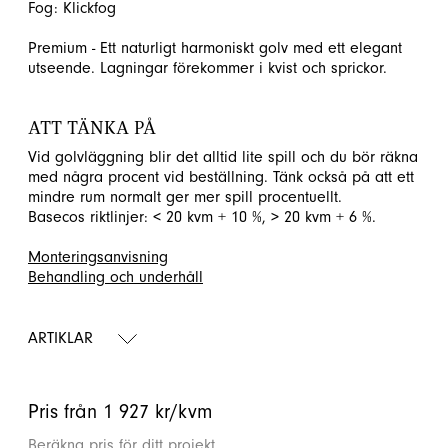
Fog: Klickfog
Premium - Ett naturligt harmoniskt golv med ett elegant
utseende. Lagningar förekommer i kvist och sprickor.
ATT TÄNKA PÅ
Vid golvläggning blir det alltid lite spill och du bör räkna
med några procent vid beställning. Tänk också på att ett
mindre rum normalt ger mer spill procentuellt.
Basecos riktlinjer: < 20 kvm + 10 %, > 20 kvm + 6 %.
Monteringsanvisning
Behandling och underhåll
ARTIKLAR
Pris från 1 927 kr/kvm
Beräkna pris för ditt projekt