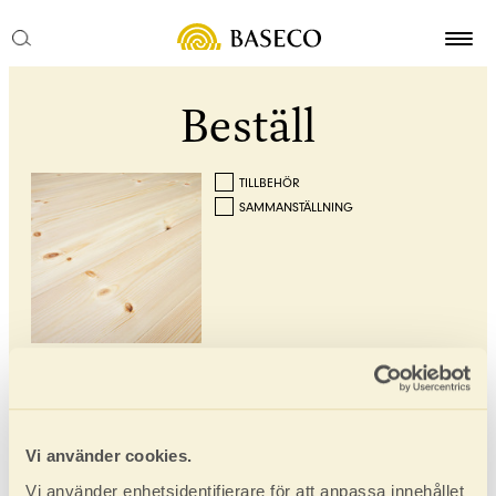
Beställ
TILLBEHÖR
SAMMANSTÄLLNING
FURU OBEHANDLAT
Furu Obehandlat
Här kan du enkelt och smidigt beställa massiva
Vi använder cookies.
trägolv. Du hämtar och betalar hos din lokala
återförsäljare. Normal leveranstid är 2-4 veckor.
Vi använder enhetsidentifierare för att anpassa innehållet