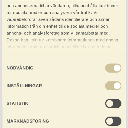
och annonserna till användarna, tillhandahålla funktioner
Observera att vid beställningar under 20 kvm
för sociala medier och analysera vår trafik. Vi
tillkommer en hanteringsavgift.
vidarebefordrar även sådana identifierare och annan
information från din enhet till de sociala medier och
ANTAL
annons- och analysföretag som vi samarbetar med.
DIMENSIONER
Dessa kan i sin tur kombinera informationen med annan
information som du har tillhandahållit eller som de har
KVALITET
samlat in när du har använt deras tjänster.
DINA VAL
Samtyckesval
NÖDVÄNDIG
TOTALPRIS
0 KR
INSTÄLLNINGAR
STATISTIK
MARKNADSFÖRING